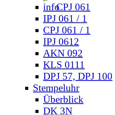
CPJ 061
IPJ 061 / 1
CPJ 061 / 1
IPJ 0612
AKN 092
KLS 0111
DPJ 57, DPJ 100
Stempeluhr
Überblick
DK 3N