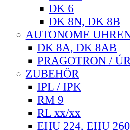
DK 6
DK 8N, DK 8B
AUTONOME UHRE
DK 8A, DK 8AB
PRAGOTRON / Ú
ZUBEHÖR
IPL / IPK
RM 9
RL xx/xx
EHU 224, EHU 260