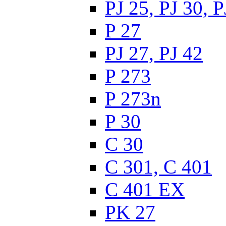
PJ 25, PJ 30, P
P 27
PJ 27, PJ 42
P 273
P 273n
P 30
C 30
C 301, C 401
C 401 EX
PK 27