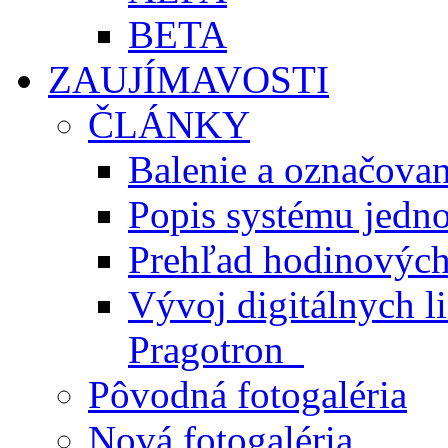
BETA
ZAUJÍMAVOSTI
ČLÁNKY
Balenie a označova
Popis systému jedn
Prehľad hodinovýc
Vývoj digitálnych l
Pragotron
Pôvodná fotogaléria
Nová fotogaléria