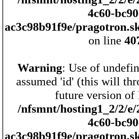
4c60-bc90
ac3c98b91f9e/pragotron.s
on line
40
Warning
: Use of undefin
assumed 'id' (this will th
future version of
/nfsmnt/hosting1_2/2/e/
4c60-bc90
ac3c98b91f9e/pragotron.s