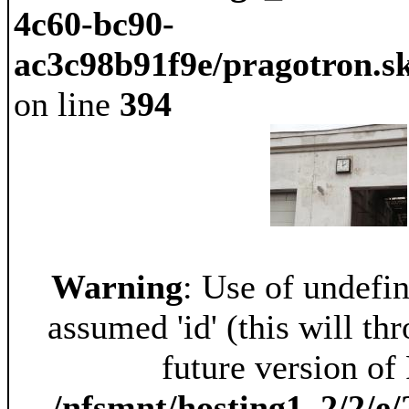
4c60-bc90-
ac3c98b91f9e/pragotron.s
on line
394
Warning
: Use of undefin
assumed 'id' (this will th
future version of
/nfsmnt/hosting1_2/2/e/