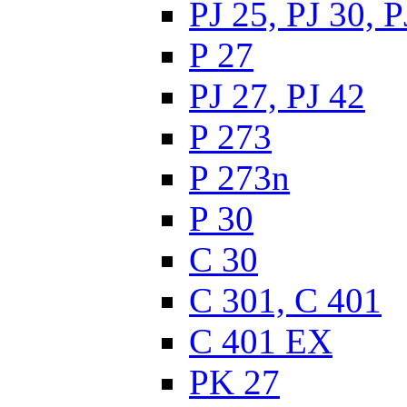
PJ 25, PJ 30, P
P 27
PJ 27, PJ 42
P 273
P 273n
P 30
C 30
C 301, C 401
C 401 EX
PK 27