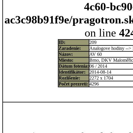
4c60-bc90
ac3c98b91f9e/pragotron.s
on line
42
ID:
209
Zaradenie:
Analogove hodiny -->
Názov:
AV 60
Miesto:
Brno, DKV Maloměřic
Dátum fotenia:
06 / 2014
Identifikátor:
2014-08-14
Rozlíšenie:
2272 x 1704
Počet prezretí:
4296