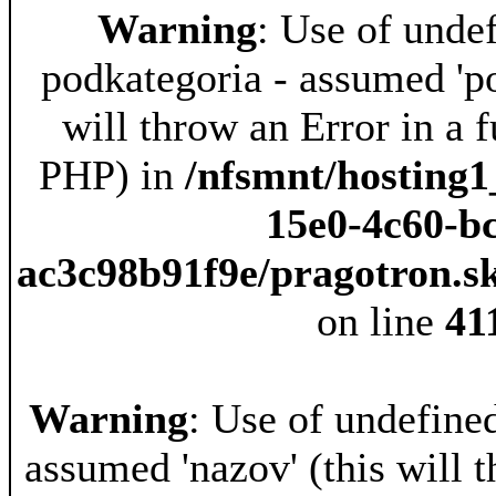
Warning
: Use of unde
podkategoria - assumed 'po
will throw an Error in a f
PHP) in
/nfsmnt/hosting1
15e0-4c60-b
ac3c98b91f9e/pragotron.s
on line
41
Warning
: Use of undefine
assumed 'nazov' (this will t