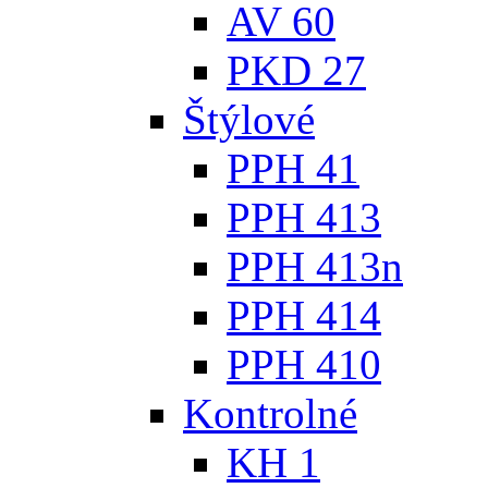
AV 60
PKD 27
Štýlové
PPH 41
PPH 413
PPH 413n
PPH 414
PPH 410
Kontrolné
KH 1