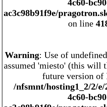
4c60-bc90
ac3c98b91f9e/pragotron.s
on line
41
Warning
: Use of undefined
assumed 'miesto' (this will 
future version of
/nfsmnt/hosting1_2/2/e/
4c60-bc90