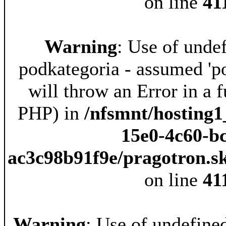
on line
41
Warning
: Use of unde
podkategoria - assumed 'po
will throw an Error in a f
PHP) in
/nfsmnt/hosting1
15e0-4c60-b
ac3c98b91f9e/pragotron.s
on line
41
Warning
: Use of undefine