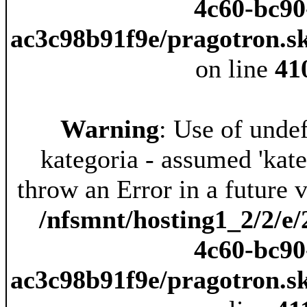
4c60-bc90
ac3c98b91f9e/pragotron.s
on line
41
Warning
: Use of unde
kategoria - assumed 'kateg
throw an Error in a future 
/nfsmnt/hosting1_2/2/e/
4c60-bc90
ac3c98b91f9e/pragotron.s