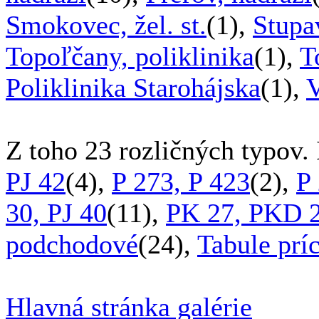
Smokovec, žel. st.
(1),
Stupa
Topoľčany, poliklinika
(1),
T
Poliklinika Starohájska
(1),
V
Z toho 23 rozličných typov.
PJ 42
(4),
P 273, P 423
(2),
P
30, PJ 40
(11),
PK 27, PKD 
podchodové
(24),
Tabule prí
Hlavná stránka galérie