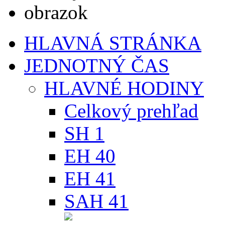
HLAVNÁ STRÁNKA
JEDNOTNÝ ČAS
HLAVNÉ HODINY
Celkový prehľad
SH 1
EH 40
EH 41
SAH 41