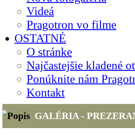
Videá
Pragotron vo filme
OSTATNÉ
O stránke
Najčastejšie kladené o
Ponúknite nám Pragot
Kontakt
GALÉRIA - PREZERAN