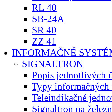
RL 40
SB-24A
SR 40
ZZ 41
INFORMAČNÉ SYST
SIGNALTRON
Popis jednotlivých č
Typy informačnýc
Teleindikačné jedno
Signaltron na železn