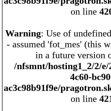
ac3c98b91f9e/pragotron.s
on line
42
Warning
: Use of undefine
- assumed 'fot_mes' (this w
in a future version 
/nfsmnt/hosting1_2/2/e/
4c60-bc90
ac3c98b91f9e/pragotron.s
on line
42