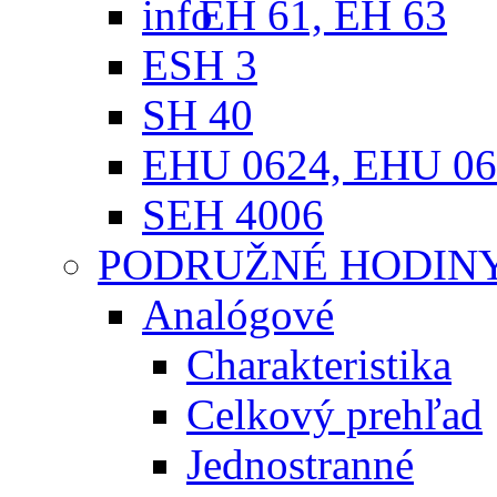
EH 61, EH 63
ESH 3
SH 40
EHU 0624, EHU 06
SEH 4006
PODRUŽNÉ HODIN
Analógové
Charakteristika
Celkový prehľad
Jednostranné