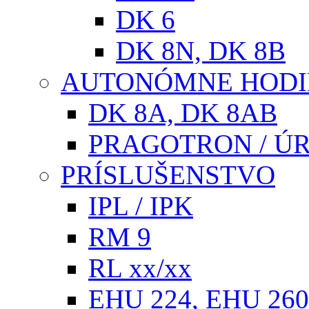
DK 6
DK 8N, DK 8B
AUTONÓMNE HOD
DK 8A, DK 8AB
PRAGOTRON / Ú
PRÍSLUŠENSTVO
IPL / IPK
RM 9
RL xx/xx
EHU 224, EHU 260