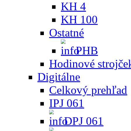
KH 4
KH 100
Ostatné
PHB
Hodinové strojče
Digitálne
Celkový prehľad
IPJ 061
DPJ 061