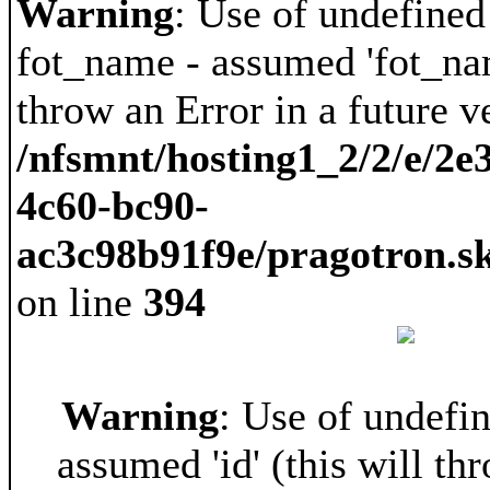
Warning
: Use of undefined
fot_name - assumed 'fot_nam
throw an Error in a future v
/nfsmnt/hosting1_2/2/e/2e
4c60-bc90-
ac3c98b91f9e/pragotron.s
on line
394
Warning
: Use of undefin
assumed 'id' (this will th