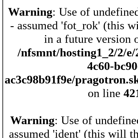
Warning
: Use of undefine
- assumed 'fot_rok' (this w
in a future version 
/nfsmnt/hosting1_2/2/e/
4c60-bc90
ac3c98b91f9e/pragotron.s
on line
42
Warning
: Use of undefine
assumed 'ident' (this will t