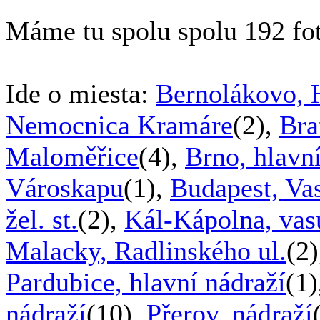
Máme tu spolu spolu 192 fot
Ide o miesta:
Bernolákovo, H
Nemocnica Kramáre
(2),
Bra
Maloměřice
(4),
Brno, hlavní
Városkapu
(1),
Budapest, Vas
žel. st.
(2),
Kál-Kápolna, vas
Malacky, Radlinského ul.
(2
Pardubice, hlavní nádraží
(1
nádraží
(10),
Přerov, nádraží