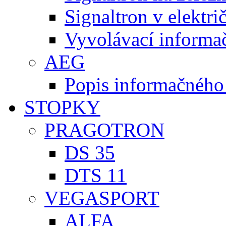
Signaltron v elekt
Vyvolávací informa
AEG
Popis informačného
STOPKY
PRAGOTRON
DS 35
DTS 11
VEGASPORT
ALFA