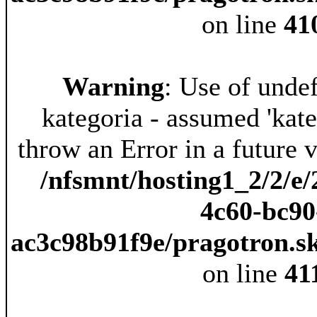
on line
41
Warning
: Use of unde
kategoria - assumed 'kateg
throw an Error in a future 
/nfsmnt/hosting1_2/2/e/
4c60-bc90
ac3c98b91f9e/pragotron.s
on line
41