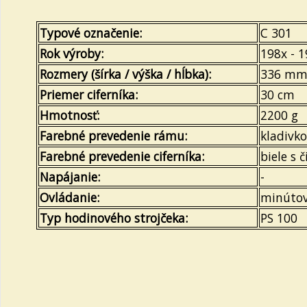
Typové označenie:
C 301
Rok výroby:
198x - 1
Rozmery (šírka / výška / hĺbka):
336 mm
Priemer ciferníka:
30 cm
Hmotnosť:
2200 g
Farebné prevedenie rámu:
kladivko
Farebné prevedenie ciferníka:
biele s 
Napájanie:
-
Ovládanie:
minútové
Typ hodinového strojčeka:
PS 100