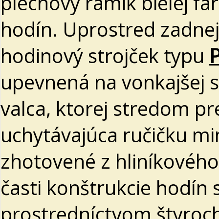
plechový rámik bielej fa
hodín. Uprostred zadnej
hodinový strojček typu
upevnená na vonkajšej s
valca, ktorej stredom p
uchytávajúca ručičku mi
zhotovené z hliníkového 
časti konštrukcie hodín
prostredníctvom štyroch