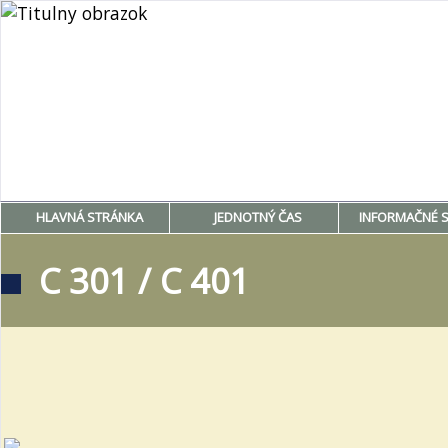
HLAVNÁ STRÁNKA
JEDNOTNÝ ČAS
INFORMAČNÉ 
C 301 / C 401